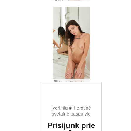
Alya šaudo į save
Alya ir Oksi veidrodinis meniškumas
Įvertinta # 1 erotinė
svetainė pasaulyje
Prisijunk prie