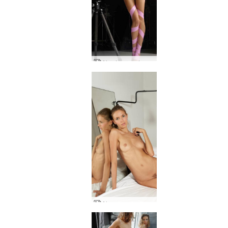
Alya Leon autoportretas 1 dalis
Alya menas pagal angelą