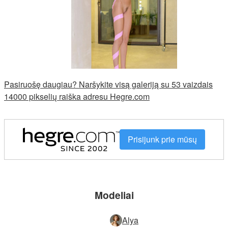
Pasiruošę daugiau? Naršykite visą galeriją su 53 vaizdais
14000 pikselių raiška adresu Hegre.com
Prisijunk prie mūsų
Modeliai
Alya