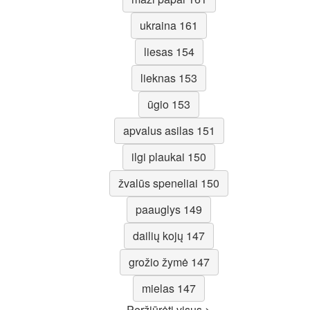
ukraina 161
liesas 154
lieknas 153
ūgio 153
apvalus asilas 151
ilgi plaukai 150
žvalūs speneliai 150
paauglys 149
dailių kojų 147
grožio žymė 147
mielas 147
Peržiūrėti visus >