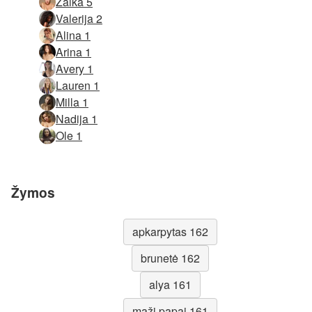
Zaika 5
Valerija 2
Alina 1
Arina 1
Avery 1
Lauren 1
Milla 1
Nadija 1
Ole 1
Žymos
apkarpytas 162
brunetė 162
alya 161
maži papai 161