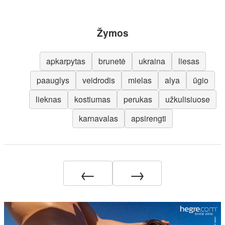
Žymos
apkarpytas
brunetė
ukraina
liesas
paauglys
veidrodis
mielas
alya
ūgio
lieknas
kostiumas
perukas
užkulisiuose
karnavalas
apsirengti
←
→