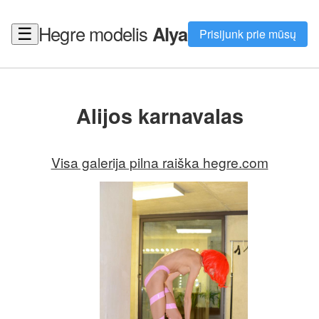
Hegre modelis
Alya
☰
Prisijunk prie mūsų
Alijos karnavalas
Visa galerija pilna raiška hegre.com