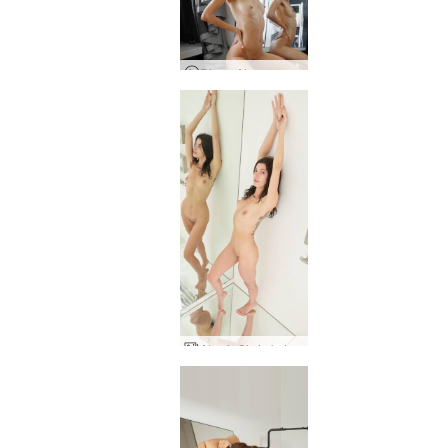
Diena Alya gyvenime - išplėstinė versija
Alya ir Oksi abstrakčiai