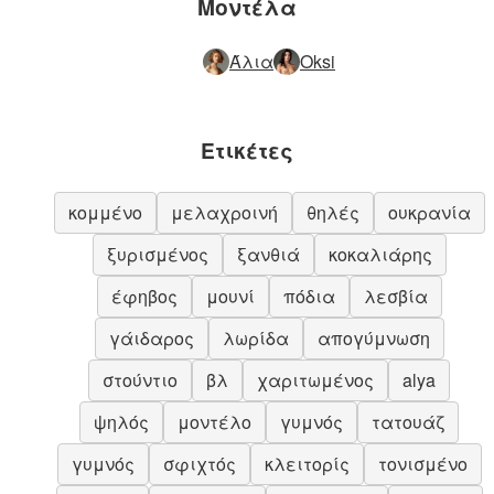
Μοντέλα
Άλια
Oksi
Ετικέτες
κομμένο
μελαχροινή
θηλές
ουκρανία
ξυρισμένος
ξανθιά
κοκαλιάρης
έφηβος
μουνί
πόδια
λεσβία
γάιδαρος
λωρίδα
απογύμνωση
στούντιο
βλ
χαριτωμένος
alya
ψηλός
μοντέλο
γυμνός
τατουάζ
γυμνός
σφιχτός
κλειτορίς
τονισμένο