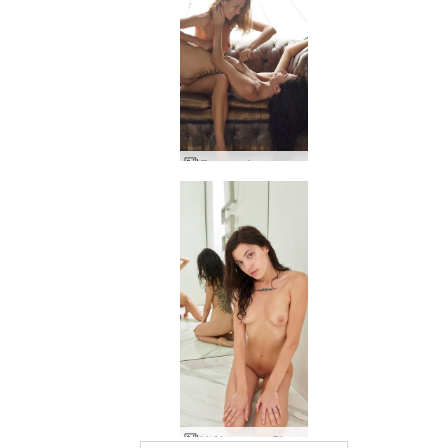
Γυναικεία φαντασία Alya και Oksi
Η Alya και η Oksi καθρεφτίζουν την καλλιτεχνία