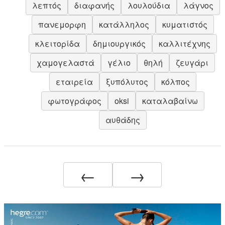
λεπτός
διαφανής
λουλούδια
λάγνος
πανεμορφη
κατάλληλος
κυματιστός
κλειτορίδα
δημιουργικός
καλλιτέχνης
χαμογελαστά
γέλιο
θηλή
ζευγάρι
εταιρεία
ξυπόλυτος
κόλπος
φωτογράφος
oksi
καταλαβαίνω
αυθάδης
←
→