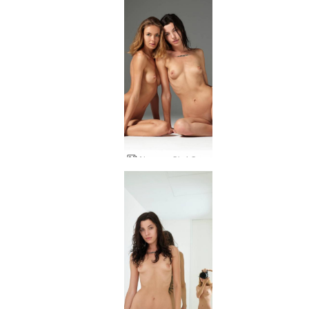
Alya και Oksi Ουκρανική Ουτοπία