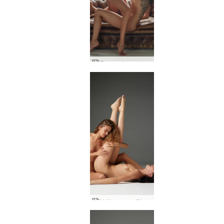
Ερωτική φαντασία Alya και Oksi
Η Alya και η Oksi Ουκρανία ενοποιήθηκαν