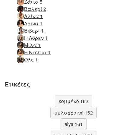
Ζάικα 5
Βαλερί 2
Αλίνα 1
Αρίνα 1
Έιβερι 1
Η Λόρεν 1
Μίλα 1
Η Νάντια 1
Όλε 1
Ετικέτες
κομμένο 162
μελαχροινή 162
alya 161