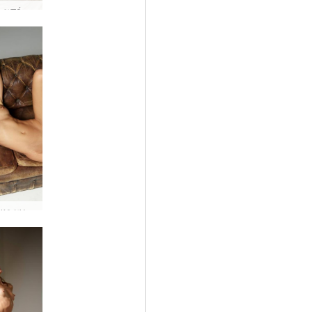
Alya art από έναν άγγελο
Alya Ουκρανή καλλιτέχνης