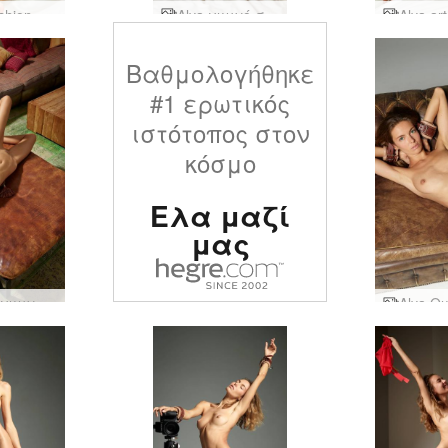
Alya fashion erotica
Alya γυμνό σόου
Βαθμολογήθηκε
#1 ερωτικός
ιστότοπος στον
κόσμο
Ελα μαζί
μας
Η Alya γυμνά στο σπίτι