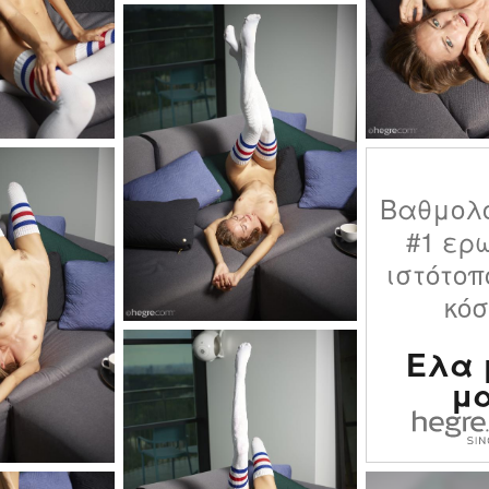
Βαθμολ
#1 ερ
ιστότοπ
κό
Ελα 
μ