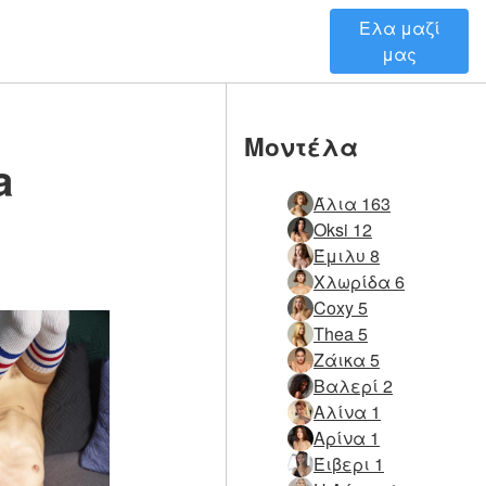
Ελα μαζί
μας
Μοντέλα
a
Άλια 163
Oksi 12
Έμιλυ 8
Χλωρίδα 6
Coxy 5
Thea 5
Ζάικα 5
Βαλερί 2
Αλίνα 1
Αρίνα 1
Έιβερι 1