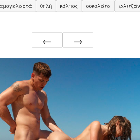
αμογελαστά
θηλή
κόλπος
σοκολάτα
φλιτζάν
←
→