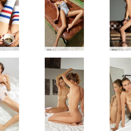
Μαύρη σοκολάτα Alya
Alya γυμνό μοντέλο μαγιό