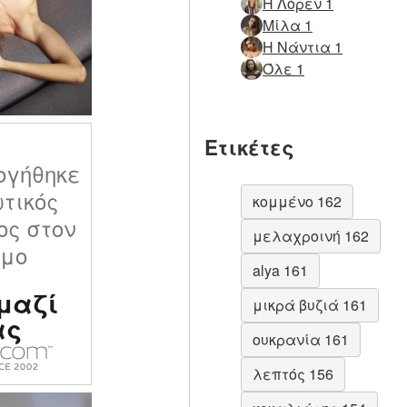
Η Λόρεν 1
Μίλα 1
Η Νάντια 1
Όλε 1
Ετικέτες
ογήθηκε
ωτικός
κομμένο 162
ος στον
μελαχροινή 162
σμο
alya 161
μαζί
μικρά βυζιά 161
ας
ουκρανία 161
λεπτός 156