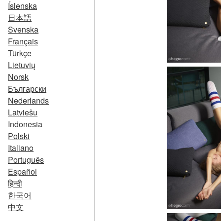
Íslenska
日本語
Svenska
Français
Türkçe
Lietuvių
Norsk
Български
Nederlands
Latviešu
Indonesia
Polski
Italiano
Português
Español
हिन्दी
한국어
中文