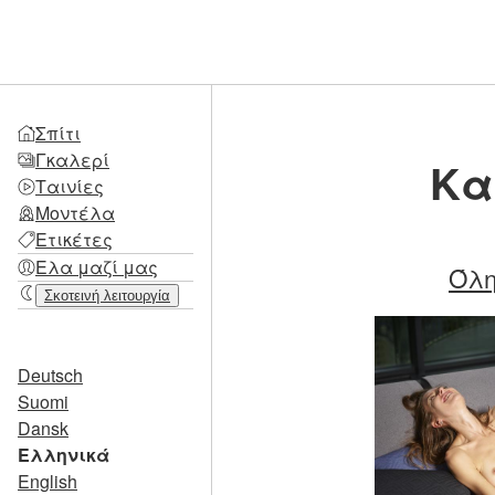
Σπίτι
Γκαλερί
Κα
Ταινίες
Μοντέλα
Ετικέτες
Ελα μαζί μας
Όλη
Σκοτεινή λειτουργία
Deutsch
Suomi
Dansk
Ελληνικά
English