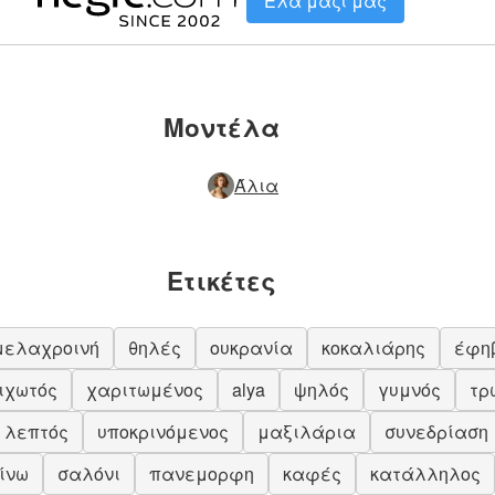
Ελα μαζί μας
Μοντέλα
Άλια
Ετικέτες
μελαχροινή
θηλές
ουκρανία
κοκαλιάρης
έφη
ιχωτός
χαριτωμένος
alya
ψηλός
γυμνός
τρ
λεπτός
υποκρινόμενος
μαξιλάρια
συνεδρίαση
ίνω
σαλόνι
πανεμορφη
καφές
κατάλληλος