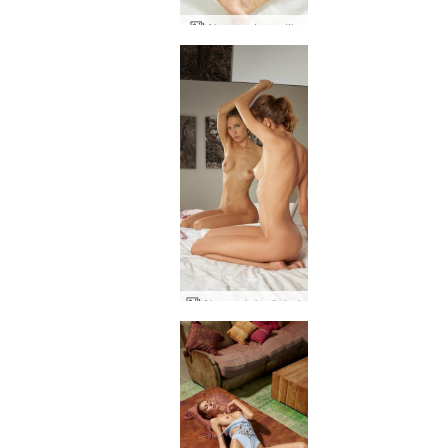
Alya moda erotik
Alya çıplak gösteri