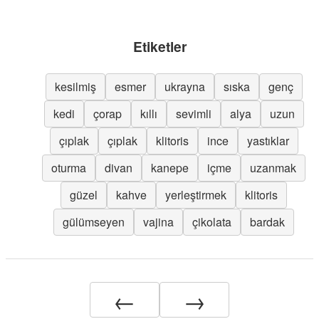
Etiketler
kesilmiş
esmer
ukrayna
sıska
genç
kedi
çorap
kıllı
sevimli
alya
uzun
çıplak
çıplak
klitoris
ince
yastıklar
oturma
divan
kanepe
içme
uzanmak
güzel
kahve
yerleştirmek
klitoris
gülümseyen
vajina
çikolata
bardak
←
→