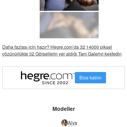
Daha fazlası için hazır? Hegre.com’da 32 14000 piksel
çözünürlükte 32 Görsellerin yer aldığı Tam Galeriyi keşfedin
Bize katılın
Modeller
Alya