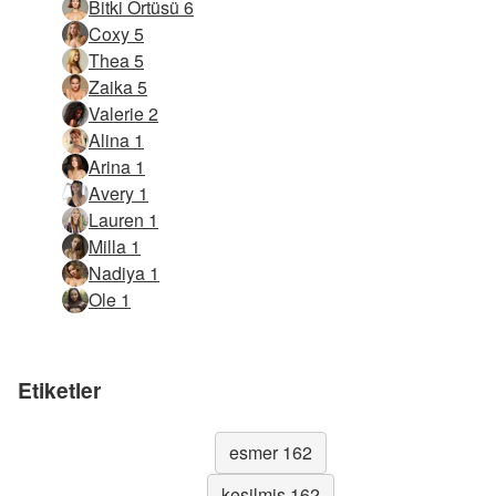
Bitki Örtüsü 6
Coxy 5
Thea 5
Zaika 5
Valerie 2
Alina 1
Arina 1
Avery 1
Lauren 1
Milla 1
Nadiya 1
Ole 1
Etiketler
esmer 162
kesilmiş 162