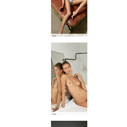
Alya çıplak mayo modeli
Alya'nın bir meleğin sanatı