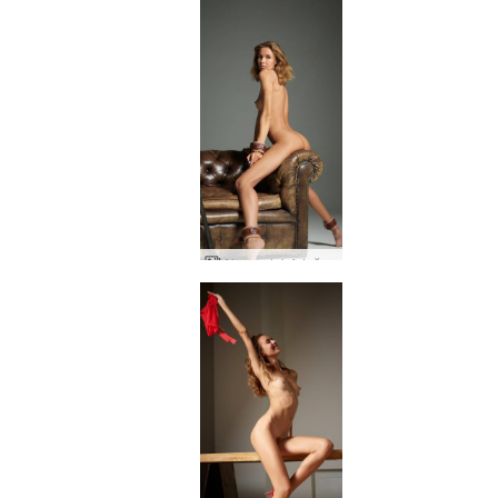
Alya çıplak fotoğrafçı