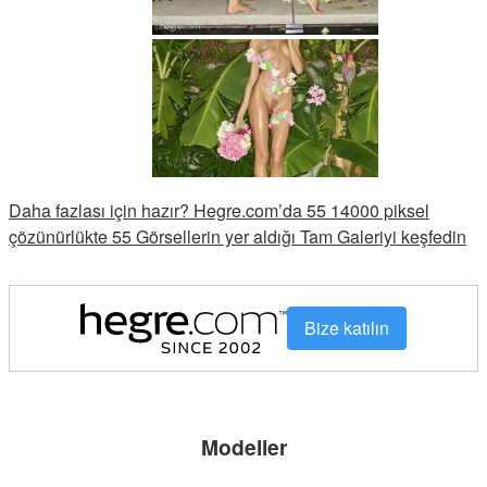
Daha fazlası için hazır? Hegre.com’da 55 14000 piksel
çözünürlükte 55 Görsellerin yer aldığı Tam Galeriyi keşfedin
Bize katılın
Modeller