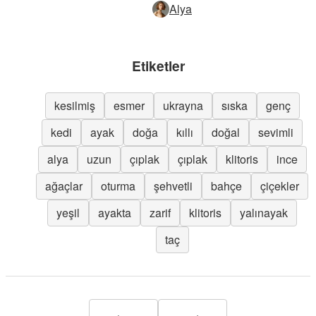
Alya
Etiketler
kesilmiş
esmer
ukrayna
sıska
genç
kedi
ayak
doğa
kıllı
doğal
sevimli
alya
uzun
çıplak
çıplak
klitoris
ince
ağaçlar
oturma
şehvetli
bahçe
çiçekler
yeşil
ayakta
zarif
klitoris
yalınayak
taç