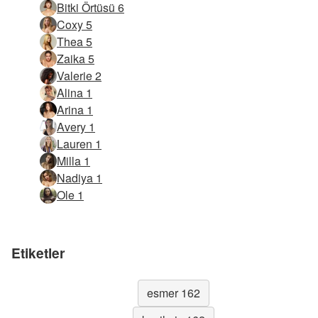
Bitki Örtüsü 6
Coxy 5
Thea 5
Zaika 5
Valerie 2
Alina 1
Arina 1
Avery 1
Lauren 1
Milla 1
Nadiya 1
Ole 1
Etiketler
esmer 162