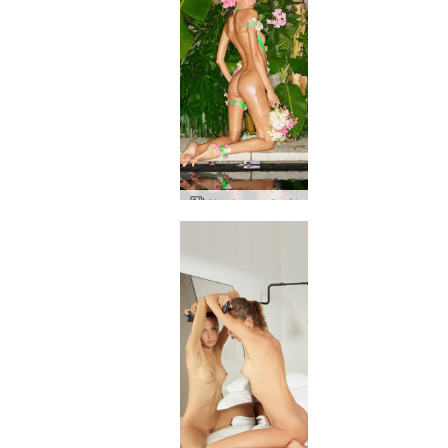
Alya insan çiçeği