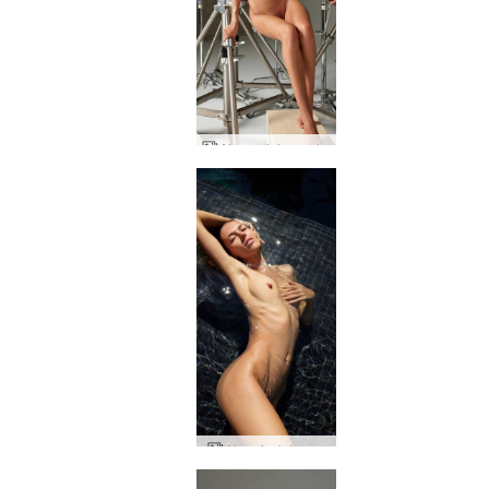
Alya çıplak sanatçı
Alya siyah havuz