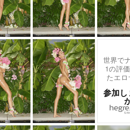
世界で
1の評
たエロ
参加し