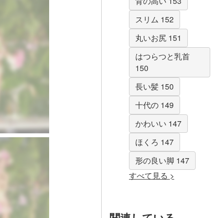
背の高い 153
スリム 152
丸いお尻 151
はつらつと乳首
150
長い髪 150
十代の 149
かわいい 147
ほくろ 147
形の良い脚 147
すべて見る >
関連している