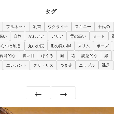
タグ
ブルネット
乳首
ウクライナ
スキニー
十代の
深い
自然
かわいい
アリア
背の高い
ヌード
つらつと乳首
丸いお尻
形の良い脚
スリム
ポーズ
官能的な
青い目
ほくろ
庭
花
誘惑的な
緑
エレガント
クリトリス
つま先
ニップル
裸足
←
→