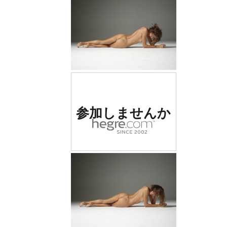
世界でナンバー1の評価
参加しませんか
を受けたエロサイト