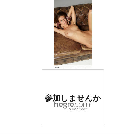
Alya ウクライナのアーティスト
世界でナンバー1の評価
参加しませんか
を受けたエロサイト
世界でナンバー1の評価
世界でナンバー1の評価
世界でナンバー1の評価
世界でナンバー1の評価
世界でナンバー1の評価
世界でナンバー1の評価
Alya モデル写真家
アリア自撮り
アリアミラー
Alya と Oksi ウクライナのヌード モデル
Alya と Oksi のバスルーム セッション
Alya と Oksi のミラー アーティスト
Alya と Oksi のエロティックなファンタジー
Alya と Oksi の女性ファンタジー
Alya と Oksi のヌード モデル
Alya と Oksi のヌード自画像
アリアヌードショー
完璧な造形のアリア
天使によるアリアアート
アリアヌードエレガンス
アリアの濡れた水着
アリアのヌード写真家
アリアスリムビューティー
アリアのコーヒーとチョコレート
アリアとオクシのフラワーパワー
アリアピンクのランジェリー
アリアヌードアート
アリアとオクシのガールフレンド
オクシを撃つアリア
Alya 裸の水着モデル
Alya ベッドタイム ヌード
アリア 清潔で穏やか
アリア プールガール
Alya モデルと写真家
アリア ファッション エロチカ
Alya 超解像ヌード自撮り
Alya デザイナー水着
アリア ダークチョコレート
アリアとオクシ ウクライナのユートピア
アリアとオクシ ウクライナ統一
アリア ホーム ヌード
アリア ブラック プール
Alya スタジオ フォレスト ヌード
Alya ブラック メッシュ スイムスーツ
Alya による Alya ヌード自然の女神
Alya による Alya の驚くべきミューズ
アリア 30 とロッキング
参加しませんか
参加しませんか
参加しませんか
参加しませんか
参加しませんか
参加しませんか
を受けたエロサイト
を受けたエロサイト
を受けたエロサイト
を受けたエロサイト
を受けたエロサイト
を受けたエロサイト