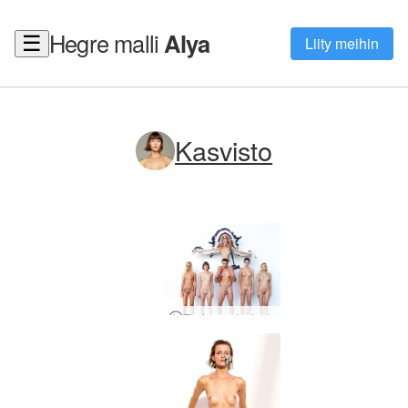
Hegre malli
Alya
☰
Liity meihin
Kasvisto
Thaimaan tuotanto