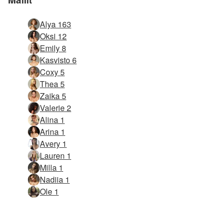
Alya 163
Oksi 12
Emily 8
Kasvisto 6
Coxy 5
Thea 5
Zaika 5
Valerie 2
Alina 1
Arina 1
Avery 1
Lauren 1
Milla 1
Nadiia 1
Ole 1