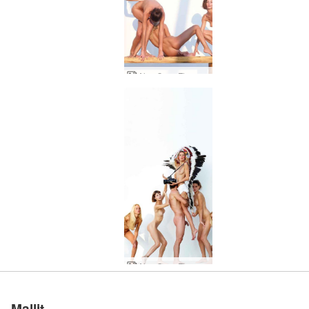
Alya Coxy Flora Thea Zaika veistoksia
Alya Coxy Flora Thea Zaika -valokuvaus
Mallit