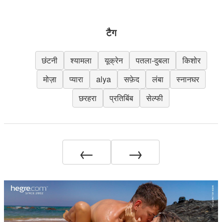
टैग
छंटनी
श्यामला
यूक्रेन
पतला-दुबला
किशोर
मोज़ा
प्यारा
alya
सफ़ेद
लंबा
स्नानघर
छरहरा
प्रतिबिंब
सेल्फी
←
→