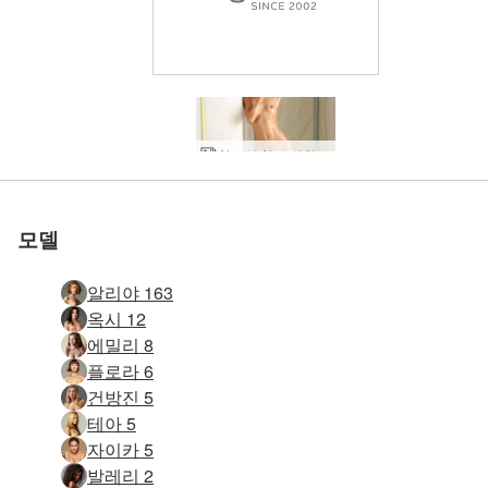
세계 1위 에로틱 사이트
세계 1위 에로틱 사이트
세계 1위 에로틱 사이트
세계 1위 에로틱 사이트
세계 1위 에로틱 사이트
세계 1위 에로틱 사이트
우리와 함께하세
우리와 함께하세
우리와 함께하세
우리와 함께하세
우리와 함께하세
우리와 함께하세
Alya의 Alya 샤워 셀카
알리야 화이트 팬티
Alya 모델 사진작가
옥시를 쏘는 알리야
Alya 누드 아름다움
알리야 화이트 셔츠
Alya의 분노의 질주
알리야 공주 레이아
알리야 사과와 거품
알리야 블랙 할로윈
천사의 알리야 예술
알리야 그린 팬티
Alya와 Oksi 초록
알리야 셀프 촬영
Alya 누드 우아함
알리야 레오파드
로 평가됨
로 평가됨
로 평가됨
로 평가됨
로 평가됨
로 평가됨
알리야 누드 쇼
알리야와 공동
알리야 기념물
Alya 홈 누드
Alya 알몸 사진 작가
Alya 및 Oksi 욕실 세션
Alya 모델 및 사진 작가
Alya 벌거 벗은 슈퍼 모델
Alya의 하루, 키예프, 우크라이나
Alya Leon 자화상 1부
Alya가 Emily를 유혹하는 Alya
알리야 하트브레이커
알리야 레온 자화상 2부
Alya 슈퍼 해상도 누드 셀카
알리야 자동차 포르노
Alya 섹시한 영혼 by Alya
알리야 슈퍼모델 몸매
알리야 어메이징 그레이스
알리야 윈도우 라이트
Alya는 항상 창의적입니다.
Alya와 Oksi 여성 판타지
Alya 우크라이나 아티스트
Alya와 Oksi 거울 예술성
Alya와 Oksi 에로틱 판타지
Alya와 Oksi 우크라이나 유토피아
요
요
요
요
요
요
모델
알리야 163
옥시 12
에밀리 8
플로라 6
건방진 5
테아 5
자이카 5
발레리 2