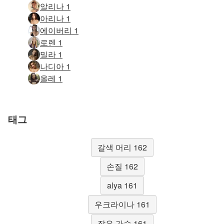
알리나 1
아리나 1
에이버리 1
로렌 1
밀라 1
나디아 1
올레 1
태그
갈색 머리 162
손질 162
alya 161
우크라이나 161
작은 가슴 161