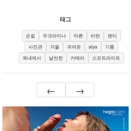
태그
손질
우크라이나
마른
비탄
팬티
사진관
거울
귀여운
alya
기름
옥내에서
날씬한
카메라
스포트라이트
←
→