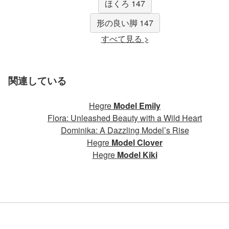
ほくろ 147
形の良い脚 147
すべて見る >
関連している
Hegre
Model Emily
Flora: Unleashed Beauty with a Wild Heart
Dominika: A Dazzling Model’s Rise
Hegre
Model Clover
Hegre
Model Kiki