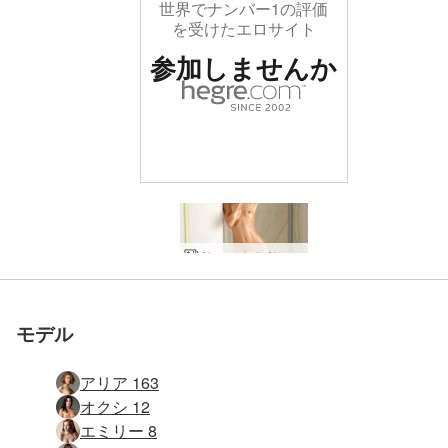
世界でナンバー1の評価
を受けたエロサイト
参加しませんか
世界でナンバー1の評価
世界でナンバー1の評価
世界でナンバー1の評価
世界でナンバー1の評価
世界でナンバー1の評価
世界でナンバー1の評価
Alya による Alya シャワー自撮り
アリア カー ポルノ
Alya モデル写真家
アリア自撮り
アリア 窓光
アリア＆Co
Alya と Oksi のバスルーム セッション
Alya と Oksi の女性ファンタジー
Alya と Oksi のミラー アーティスト
Alya と Oksi のエロティックなファンタジー
アルヤ リオン 自己肖像画 パート２
アルヤ、リオン 肖像画パート１
アリア グリーンパンティー
アリア 白いパンティー
アリアとオクシの要約
アリアの裸の写真家
オクシを撃つアリア
アリアヌードビューティー
アリアヌードエレガンス
アリアの白いシャツ
アルヤ スパーモデルボディー
アルヤ プリンセスレイア
アルヤ アメージンググレース
アリア レオパード
アリア ハートブレーカー
アリア アップル＆バブル
アリア ブラックハロウィン
アリア モニュメント
天使によるアリアアート
アリアの一日、キエフ、ウクライナ
アリアヌードショー
Alya 超解像ヌード自撮り
Alya モデルと写真家
Alya 裸のスーパー モデル
Alya によってエミリーを誘惑する Alya
Alya 常にクリエイティブ
Alya ウクライナのアーティスト
アリアとオクシ ウクライナのユートピア
Alya セクシー ソウル by Alya
アリア ホーム ヌード
Alya Fast and Furious by Alya
参加しませんか
参加しませんか
参加しませんか
参加しませんか
参加しませんか
参加しませんか
を受けたエロサイト
を受けたエロサイト
を受けたエロサイト
を受けたエロサイト
を受けたエロサイト
を受けたエロサイト
モデル
アリア 163
オクシ 12
エミリー 8