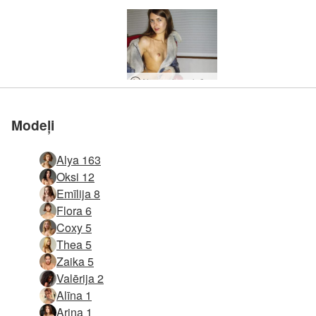
Alya sarkans krēsls
Modeļi
Alya 163
Oksi 12
Emīlija 8
Flora 6
Coxy 5
Thea 5
Zaika 5
Valērija 2
Alīna 1
Arina 1