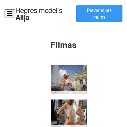
Hegres modelis
Pievienojies
☰
Alija
mums
Filmas
Veltījums Ukrainai