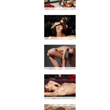
Alja un Valērija aizkulisēs
Alja tumšais eņģelis
Alja Knickers
Alija Kičs