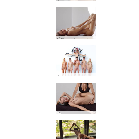
Diena Aljas dzīvē - paplašinātā versija
Diena Aljas dzīvē, Kijevā, Ukrainā
Taizemes ražošana
Terapeitiskā sporta masāža