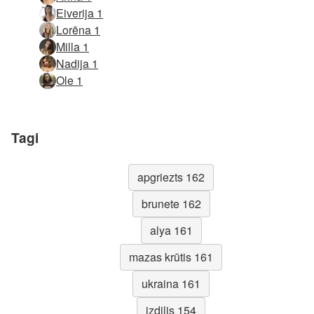
Eiverija 1
Lorēna 1
Milla 1
Nadija 1
Ole 1
Tagi
apgriezts 162
brunete 162
alya 161
mazas krūtis 161
ukraina 161
izdilis 154