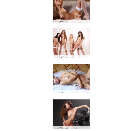
Alja - baroks
Četrinieks
Alja balerīna
Alija - vējains