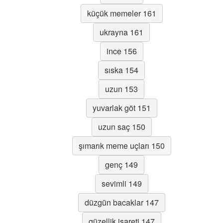
küçük memeler 161
ukrayna 161
ince 156
sıska 154
uzun 153
yuvarlak göt 151
uzun saç 150
şımarık meme uçları 150
genç 149
sevimli 149
düzgün bacaklar 147
güzellik işareti 147