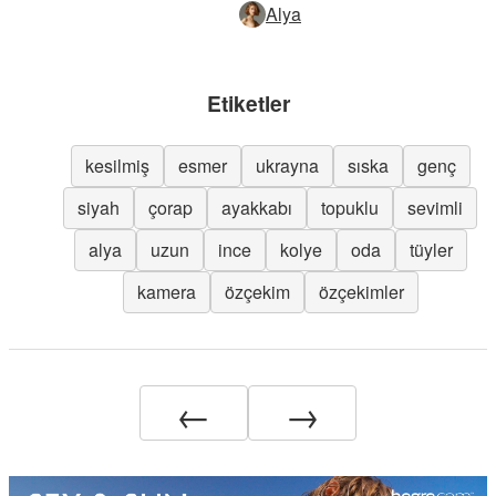
Alya
Etiketler
kesilmiş
esmer
ukrayna
sıska
genç
siyah
çorap
ayakkabı
topuklu
sevimli
alya
uzun
ince
kolye
oda
tüyler
kamera
özçekim
özçekimler
←
→