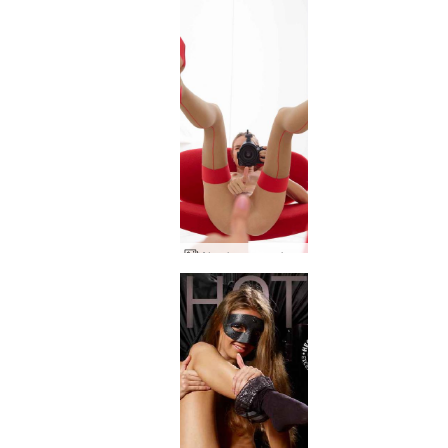
Alya kırmızı ve beyaz by Alya part2