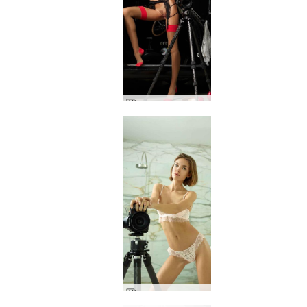
Alya kas arabası seksi selfie'ler
Alya'nın iç çamaşırı selfieleri