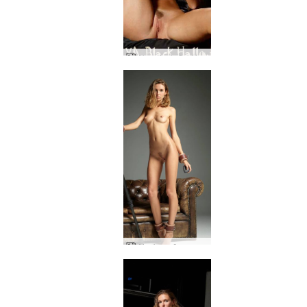
Alya siyah Cadılar Bayramı
Alya'nın süper çözünürlüklü çıplak selfie'leri