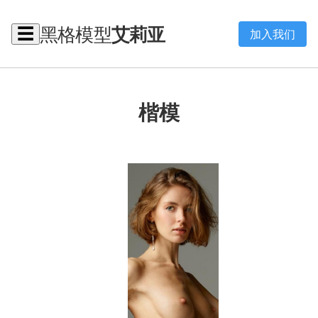
黑格模型
艾莉亚
☰
加入我们
楷模