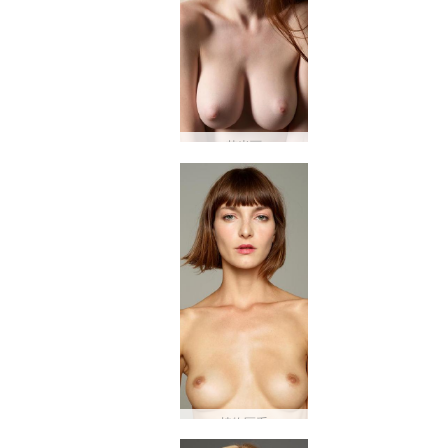
艾米丽
植物区系