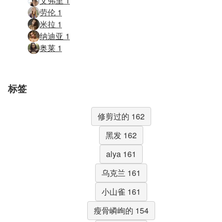
艾弗里 1
劳伦 1
米拉 1
纳迪亚 1
奥莱 1
标签
修剪过的 162
黑发 162
alya 161
乌克兰 161
小山雀 161
瘦骨嶙峋的 154