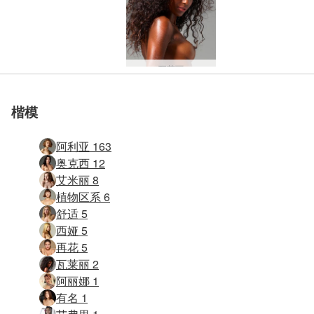
瓦莱丽
佐莉安娜
阿丽娜
艾弗里
纳迪亚
有名
劳伦
米拉
奥莱
老虎
楷模
阿利亚 163
奥克西 12
艾米丽 8
植物区系 6
舒适 5
西娅 5
再花 5
瓦莱丽 2
阿丽娜 1
有名 1