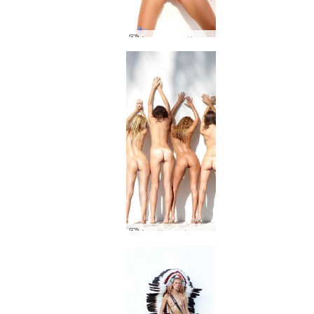
Аля рисува Кокси и Теа
Аля Кокси Флора Теа Зайка тропическо студио