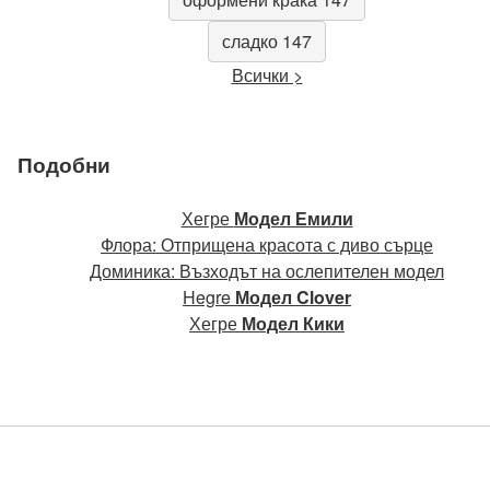
сладко 147
Всички >
Подобни
Хегре
Модел Емили
Флора: Отприщена красота с диво сърце
Доминика: Възходът на ослепителен модел
Hegre
Модел Clover
Хегре
Модел Кики