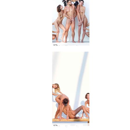
Аля Кокси Флора Теа Зайка външно студио
Аля Кокси Флора Теа Зайка скулптури