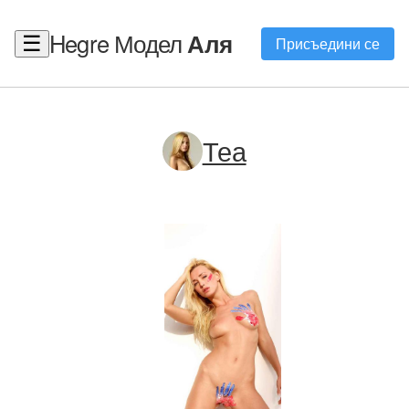
Hegre Модел
Аля
☰
Присъедини се
Теа