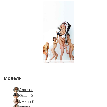
Аля Кокси Флора Теа Зайка фотосесия
Модели
Аля 163
Окси 12
Емили 8
Флора 6