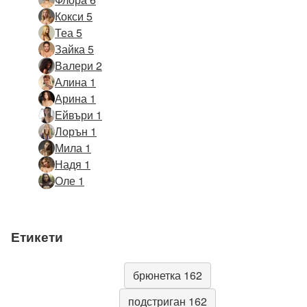
Кокси 5
Теа 5
Зайка 5
Валери 2
Алина 1
Арина 1
Ейвъри 1
Лорън 1
Мила 1
Надя 1
Оле 1
Етикети
брюнетка 162
подстриган 162