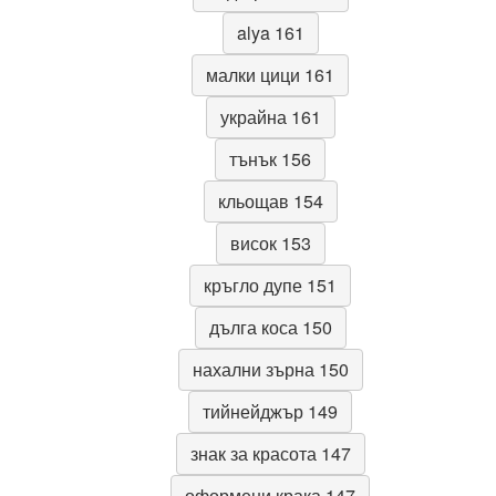
alya 161
малки цици 161
украйна 161
тънък 156
кльощав 154
висок 153
кръгло дупе 151
дълга коса 150
нахални зърна 150
тийнейджър 149
знак за красота 147
оформени крака 147