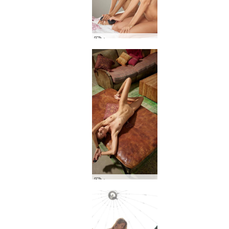
Аля се самозастреля
Аля домашни голи