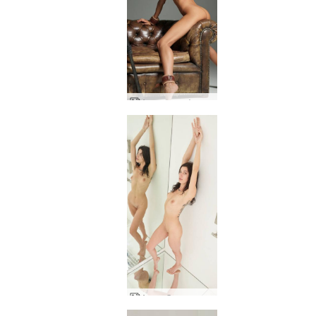
Аля модел фотограф
Аля и Окси резюме