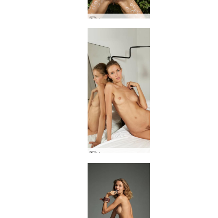
Аля гола и креативна
Аля изкуство от ангел