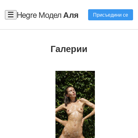
Hegre Модел
Аля
☰
Присъедини се
Галерии