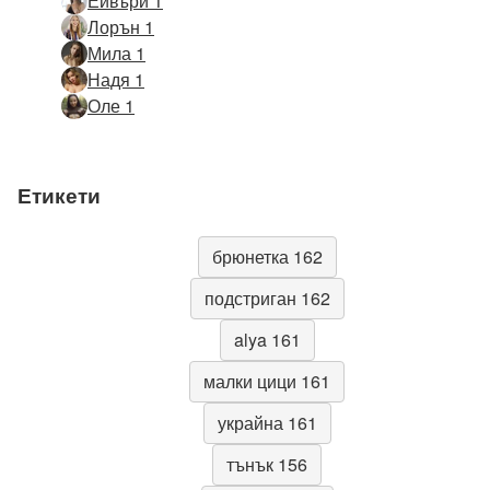
Ейвъри 1
Лорън 1
Мила 1
Надя 1
Оле 1
Етикети
брюнетка 162
подстриган 162
alya 161
малки цици 161
украйна 161
тънък 156