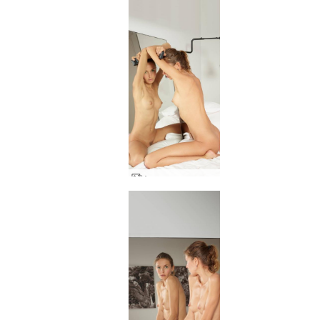
Аля винаги е креативна