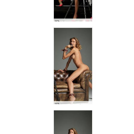
Аля мускулна кола секси селфита
Аля модел фотограф