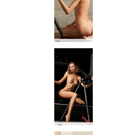
Аля голи селфита
Аля кола порно