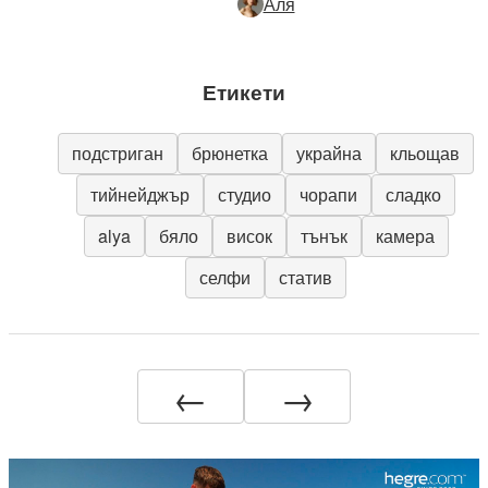
Аля
Етикети
подстриган
брюнетка
украйна
кльощав
тийнейджър
студио
чорапи
сладко
alya
бяло
висок
тънък
камера
селфи
статив
←
→