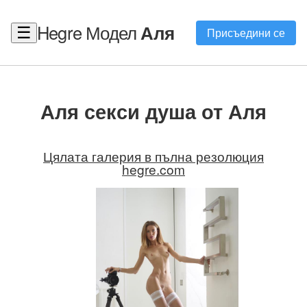
Hegre Модел
Аля
☰
Присъедини се
Аля секси душа от Аля
Цялата галерия в пълна резолюция
hegre.com