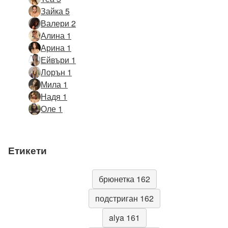
Зайка 5
Валери 2
Алина 1
Арина 1
Ейвъри 1
Лорън 1
Мила 1
Надя 1
Оле 1
Етикети
брюнетка 162
подстриган 162
alya 161