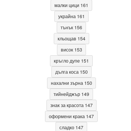
малки цици 161
украйна 161
тънък 156
кльощав 154
висок 153
кръгло дупе 151
дълга коса 150
нахални зърна 150
тийнейджър 149
знак за красота 147
оформени крака 147
сладко 147