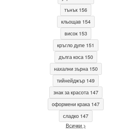
тънък 156
кльощав 154
висок 153
кръгло дупе 151
дълга коса 150
нахални зърна 150
тийнейджър 149
знак за красота 147
оформени крака 147
сладко 147
Всички >