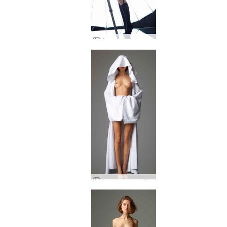
Аля огледална муза част 1
Аля принцеса Лея