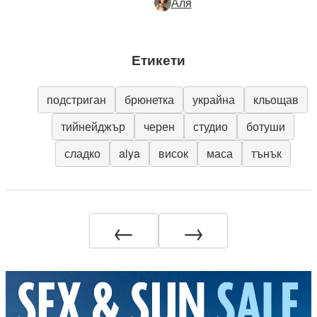
Аля
Етикети
подстриган
брюнетка
украйна
кльощав
тийнейджър
черен
студио
ботуши
сладко
alya
висок
маса
тънък
←
→