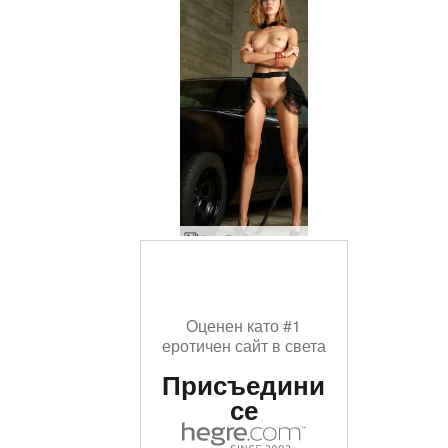
Аля Бързи и яростни от Аля
Оценен като #1
еротичен сайт в света
Присъедини
се