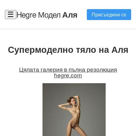
Hegre Модел
Аля
☰
Присъедини се
Супермоделно тяло на Аля
Цялата галерия в пълна резолюция
hegre.com