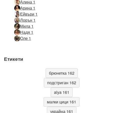
Алина 1
Арина 1
Ейвъри 1
Лорън 1
Мила 1
Надя 1
Оле 1
Етикети
брюнетка 162
подстриган 162
alya 161
малки цици 161
украйна 161