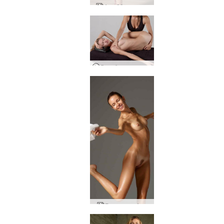
Аля 30 и люлка
Лечебен спортен масаж
Бяла риза Аля