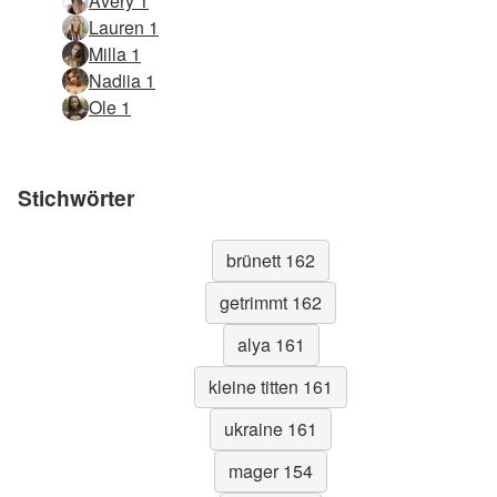
Avery 1
Lauren 1
Milla 1
Nadiia 1
Ole 1
Stichwörter
brünett 162
getrimmt 162
alya 161
kleine titten 161
ukraine 161
mager 154