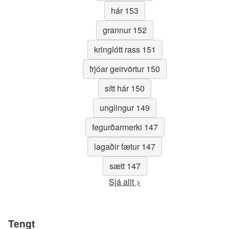
hár 153
grannur 152
kringlótt rass 151
frjóar geirvörtur 150
sítt hár 150
unglingur 149
fegurðarmerki 147
lagaðir fætur 147
sætt 147
Sjá allt >
Tengt