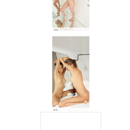
Alya og Oksi ágrip
Alya alltaf skapandi