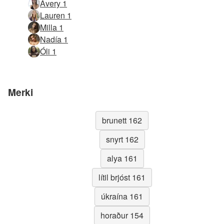
Avery 1
Lauren 1
Milla 1
Nadía 1
Óli 1
Merki
brunett 162
snyrt 162
alya 161
lítil brjóst 161
úkraína 161
horaður 154