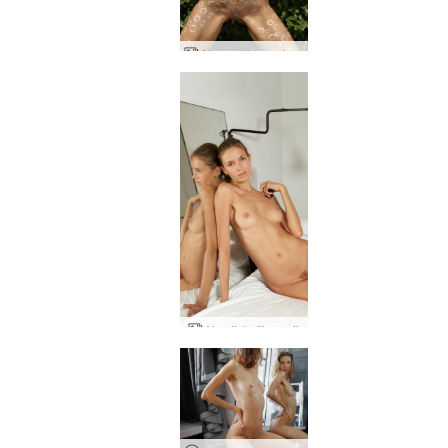
Alya nakin og skapandi
Alya list eftir engil