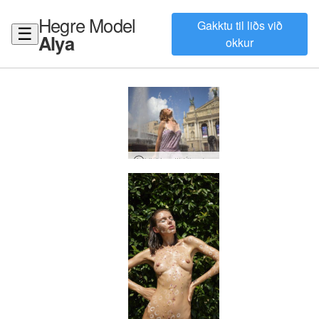
Hegre Model
Gakktu til liðs við
☰
Alya
okkur
Virðing til Úkraínu