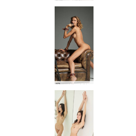
Dagur í lífi Alya - Útbreidd útgáfa
Alya fyrirsætuljósmyndari