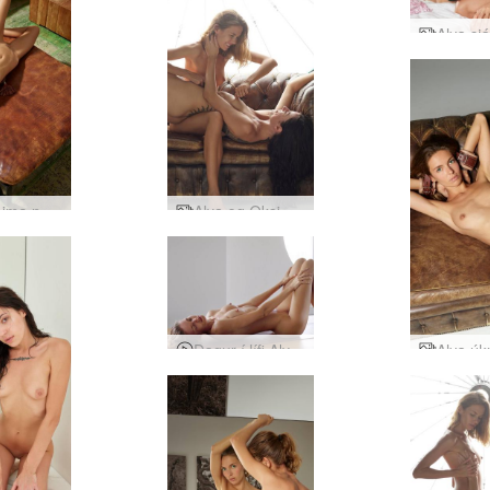
Alya heima nektarmyndir
Alya og Oksi kvenkyns fantasíur
Dagur í lífi Alya, Kyiv, Úkraínu