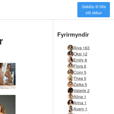
Gakktu til liðs
við okkur
Fyrirmyndir
r
Alya 163
Oksi 12
Emily 8
Flora 6
Coxy 5
Thea 5
Zaika 5
Dagur í lífi Alya - Útbreidd útgáfa
Valerie 2
Alina 1
Arina 1
Avery 1