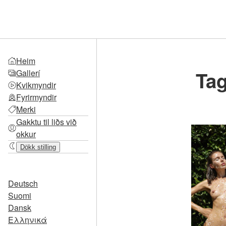
Heim
Tag
Gallerí
Kvikmyndir
Fyrirmyndir
Merki
Gakktu til liðs við
okkur
Dökk stilling
Deutsch
Suomi
Dansk
Ελληνικά