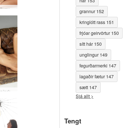
hár 153
Alya sjálfsmyndataka
grannur 152
kringlótt rass 151
frjóar geirvörtur 150
sítt hár 150
unglingur 149
fegurðarmerki 147
lagaðir fætur 147
sætt 147
Alya úkraínskur listamaður
Sjá allt >
Tengt