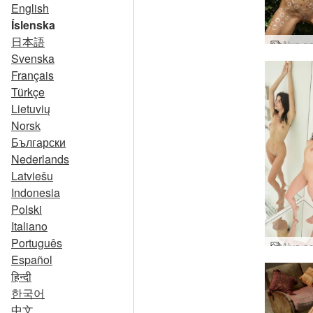
English
Íslenska
日本語
Svenska
Français
Türkçe
Lietuvių
Norsk
Български
Nederlands
Latviešu
Indonesia
Polski
Italiano
Português
Español
हिन्दी
한국어
中文