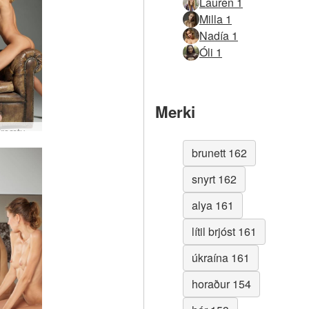
Lauren 1
Milla 1
Nadía 1
Óli 1
Merki
Alya fyrirsætuljósmyndari
brunett 162
snyrt 162
alya 161
lítil brjóst 161
úkraína 161
horaður 154