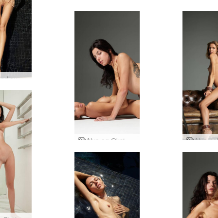
Alya og Oksi Úkraína sameinuð
Alya sundlaugarstelpa
Alya og Oksi dúó nektarmyndir