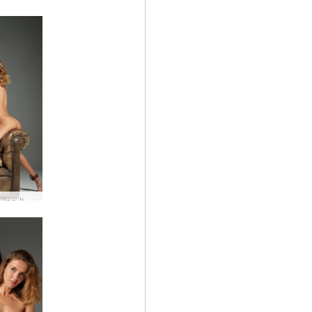
Alya fullkomlega myndhögguð
Alya nakinn ljósmyndari