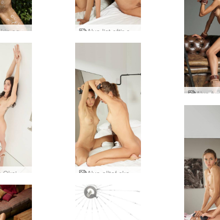
Alya nakin og skapandi
Alya list eftir engil
Alya og Oksi ágrip
Alya alltaf skapandi