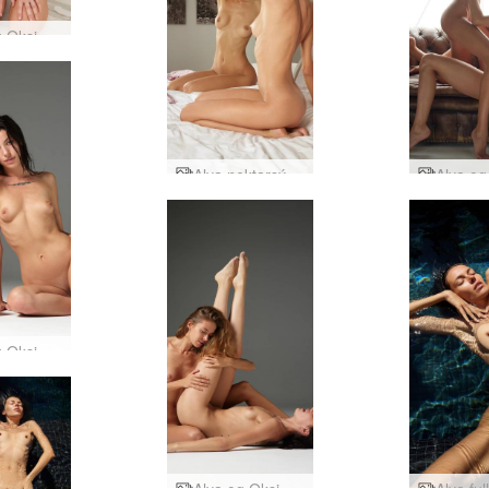
Alya og Oksi spegla listsköpun
Alya nektarsýning
Alya og Oksi Ukrainian Utopia