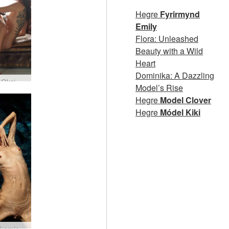
Hegre
Fyrirmynd
Emily
Flora: Unleashed
Beauty with a Wild
Heart
Dominika: A Dazzling
Alya og Oksi erótísk fantasía
Model’s Rise
Hegre
Model Clover
Hegre
Módel Kiki