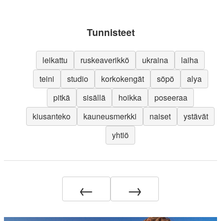
Tunnisteet
leikattu
ruskeaverikkö
ukraina
laiha
teini
studio
korkokengät
söpö
alya
pitkä
sisällä
hoikka
poseeraa
kiusanteko
kauneusmerkki
naiset
ystävät
yhtiö
←
→