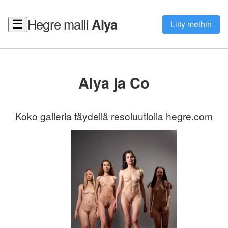
Hegre malli
Alya
☰
Liity meihin
Alya ja Co
Koko galleria täydellä resoluutiolla hegre.com