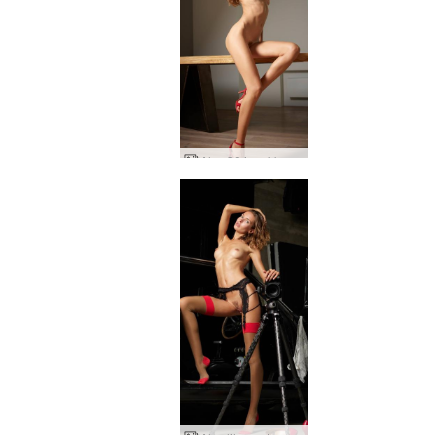
Alya 30 ja rokkaava
Alya lihasauton seksikkäitä selfieitä