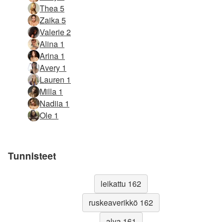
Thea 5
Zaika 5
Valerie 2
Alina 1
Arina 1
Avery 1
Lauren 1
Milla 1
Nadiia 1
Ole 1
Tunnisteet
leikattu 162
ruskeaverikkö 162
alya 161