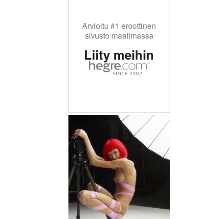
Arvioitu #1 eroottinen
sivusto maailmassa
Liity meihin