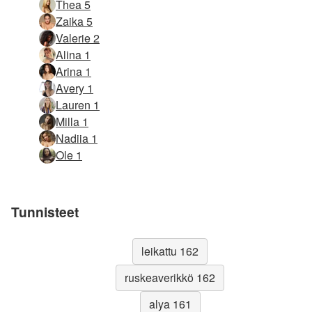
Thea 5
Zaika 5
Valerie 2
Alina 1
Arina 1
Avery 1
Lauren 1
Milla 1
Nadiia 1
Ole 1
Tunnisteet
leikattu 162
ruskeaverikkö 162
alya 161