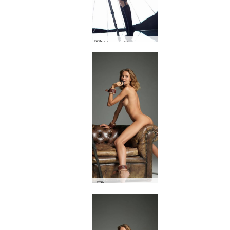
Alya peilimusa osa 1
Alya mallikuvaaja