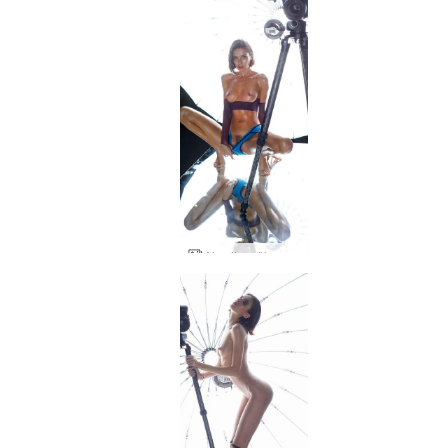
Alya itsenäkemys