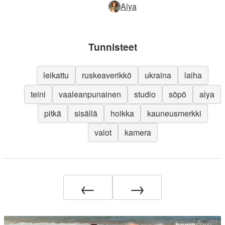
Alya
Tunnisteet
leikattu
ruskeaverikkö
ukraina
laiha
teini
vaaleanpunainen
studio
söpö
alya
pitkä
sisällä
hoikka
kauneusmerkki
valot
kamera
←
→