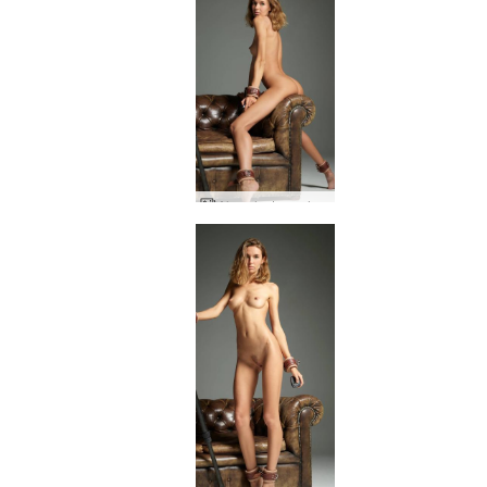
Alya alaston valokuvaaja