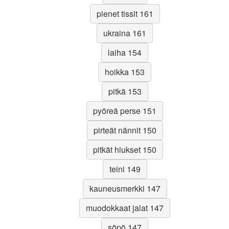
pienet tissit 161
ukraina 161
laiha 154
hoikka 153
pitkä 153
pyöreä perse 151
pirteät nännit 150
pitkät hiukset 150
teini 149
kauneusmerkki 147
muodokkaat jalat 147
söpö 147