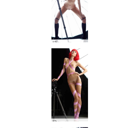
Alya peilimusa osa 2
Alya Leon automuotokuva osa 1