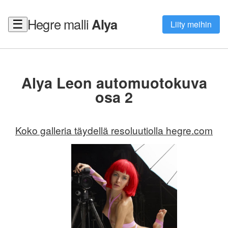
Hegre malli
Alya
☰
Liity meihin
Alya Leon automuotokuva
osa 2
Koko galleria täydellä resoluutiolla hegre.com