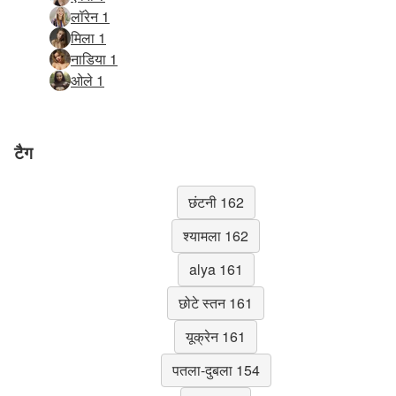
लॉरेन 1
मिला 1
नाडिया 1
ओले 1
टैग
छंटनी 162
श्यामला 162
alya 161
छोटे स्तन 161
यूक्रेन 161
पतला-दुबला 154