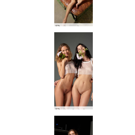
आलिया नग्न स्विमसूट मॉडल
आलिया और ओक्सी फूल शक्ति