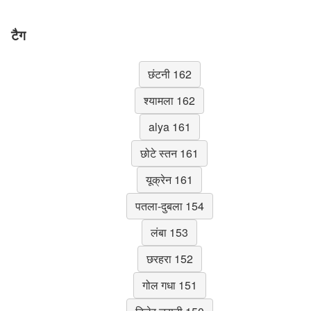
टैग
छंटनी 162
श्यामला 162
alya 161
छोटे स्तन 161
यूक्रेन 161
पतला-दुबला 154
लंबा 153
छरहरा 152
गोल गधा 151