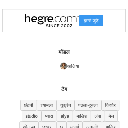
हमसे जुड़ें
मॉडल
आलिया
टैग
छंटनी
श्यामला
यूक्रेन
पतला-दुबला
किशोर
studio
प्यारा
alya
मालिश
लंबा
मेज
ओगाज़्म
छरहरा
छू
मलाई
अनुभूति
मालिश