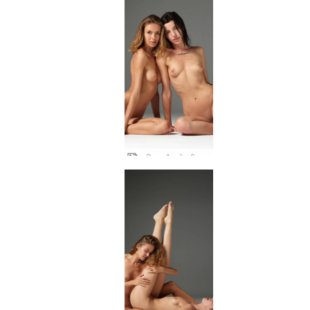
आलिया और ओक्सी यूक्रेनी यूटोपिया