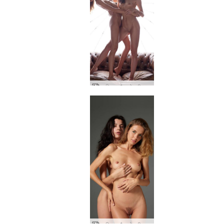
आलिया और ओक्सी की नग्न तस्वीरें