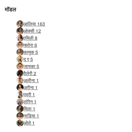
मॉडल
आलिया 163
ओक्सी 12
एमिली 8
फ्लोरा 6
कामुक 5
द ए 5
जायका 5
वैलेरी 2
अलीना 1
अरीना 1
एवरी 1
लॉरेन 1
मिला 1
नाडिया 1
ओले 1