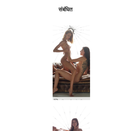
संबंधित
आलिया और ओक्सी कामुक कल्पना