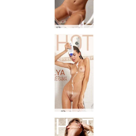
आलिया सेब और बुलबुला
आलिया बौछारमा