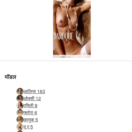
आलिया बारोक
मॉडल
आलिया 163
ओक्सी 12
एमिली 8
फ्लोरा 6
कामुक 5
द ए 5