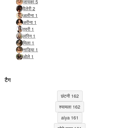
जायका 5
वैलेरी 2
अलीना 1
अरीना 1
एवरी 1
लॉरेन 1
मिला 1
नाडिया 1
ओले 1
टैग
छंटनी 162
श्यामला 162
alya 161