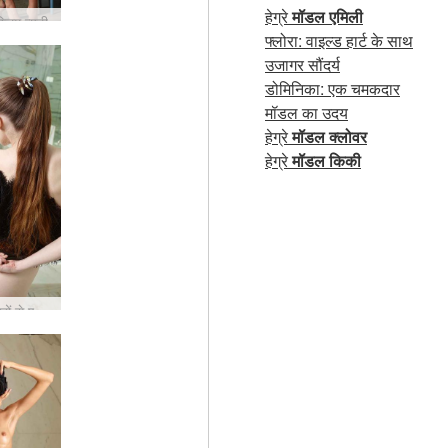
हेग्रे
मॉडल एमिली
लिम ब्यूटी
फ्लोरा: वाइल्ड हार्ट के साथ
उजागर सौंदर्य
डोमिनिका: एक चमकदार
मॉडल का उदय
हेग्रे
मॉडल क्लोवर
हेग्रे
मॉडल किकी
आलिया पंखों से एमिली की शूटिंग कर रही है