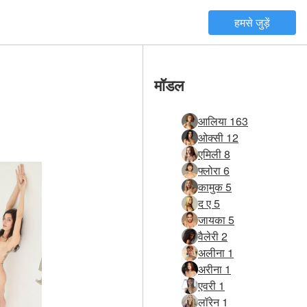
हमसे जुड़ें
मॉडल
आलिया 163
ओक्सी 12
एमिली 8
फ्लोरा 6
कामुक 5
द ए 5
जायका 5
वैलेरी 2
अलीना 1
अरीना 1
एवरी 1
लॉरेन 1