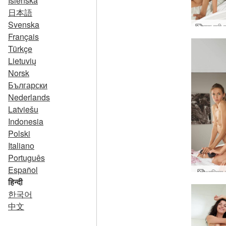
Íslenska
日本語
Svenska
Français
Türkçe
Lietuvių
Norsk
Български
Nederlands
Latviešu
Indonesia
Polski
Italiano
Português
Español
आलिया स
हिन्दी
한국어
中文