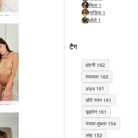
मिला 1
नाडिया 1
आलिया और ओक्सी सार
ओले 1
टैग
छंटनी 162
श्यामला 162
alya 161
छोटे स्तन 161
आलिया और ओक्सी कलात्मकता का दर्पण हैं
यूक्रेन 161
पतला-दुबला 154
लंबा 153