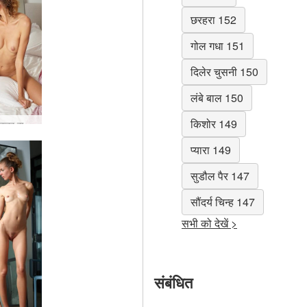
छरहरा 152
गोल गधा 151
दिलेर चुसनी 150
लंबे बाल 150
किशोर 149
आलिया बिस्तर समय जुराब
प्यारा 149
सुडौल पैर 147
सौंदर्य चिन्ह 147
सभी को देखें >
संबंधित