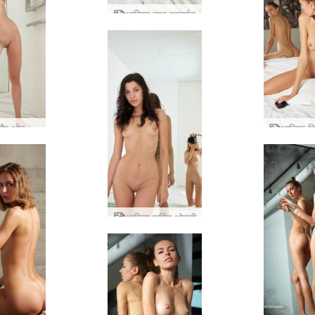
आलिया नग्न प्रदर्शन
आलिया और ओक्सी का बाथरूम सेशन
आलिया शूटिंग ओक्सी