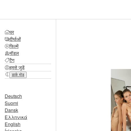
घर
दीर्घाओं
फिल्में
मॉडल
टैग
हमसे जुड़ें
डार्क मोड
Deutsch
Suomi
Dansk
Ελληνικά
English