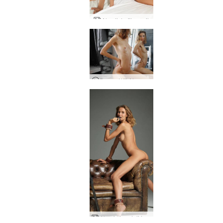
Alya list eftir engil
Dagur í lífi Alya - Útbreidd útgáfa
Alya fyrirsætuljósmyndari