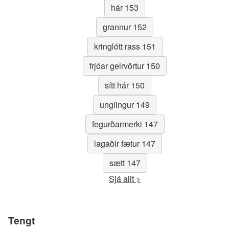
hár 153
grannur 152
kringlótt rass 151
frjóar geirvörtur 150
sítt hár 150
unglingur 149
fegurðarmerki 147
lagaðir fætur 147
sætt 147
Sjá allt >
Tengt