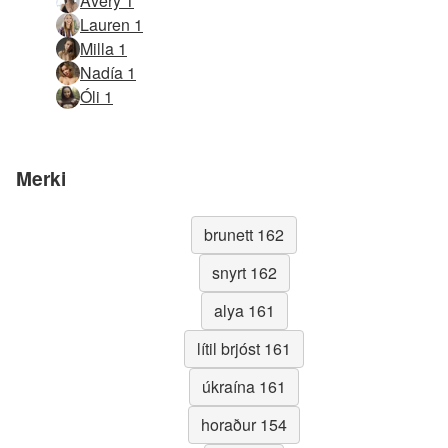
Avery 1
Lauren 1
Milla 1
Nadía 1
Óli 1
Merki
brunett 162
snyrt 162
alya 161
lítil brjóst 161
úkraína 161
horaður 154