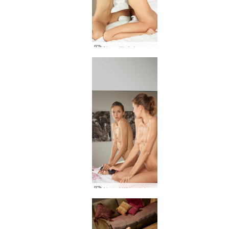
Alya alltaf skapandi
Alya sjálfsmyndataka