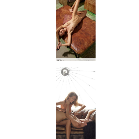
Alya heima nektarmyndir