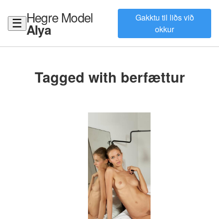
Hegre Model
Gakktu til liðs við
☰
Alya
okkur
Tagged with berfættur