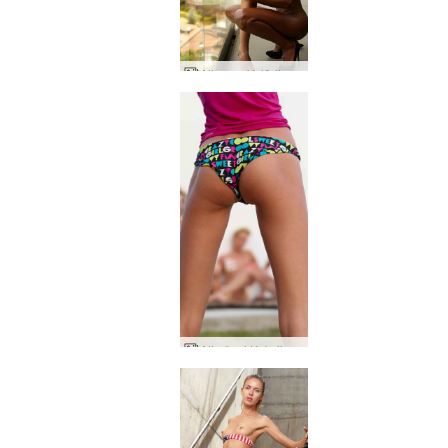
Aljas un Valērijas atrakcija
Alja šauj Koksiju Floru un Teju