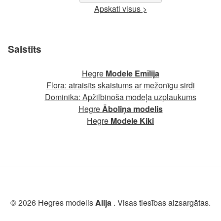
Apskati visus >
Saistīts
Hegre
Modele Emīlija
Flora: atraisīts skaistums ar mežonīgu sirdi
Dominika: Apžilbinoša modeļa uzplaukums
Hegre
Āboliņa modelis
Hegre
Modele Kiki
© 2026 Hegres modelis
Alija
. Visas tiesības aizsargātas.