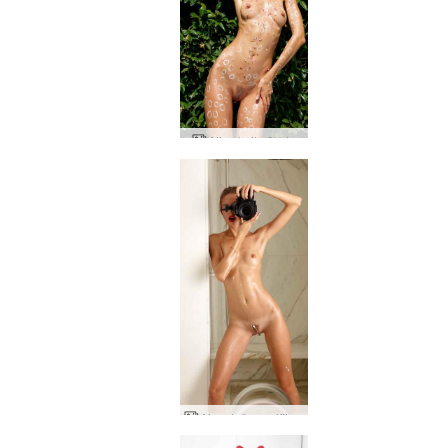
Aljas kailmāksla
Alya dušas selfijs no Alijas