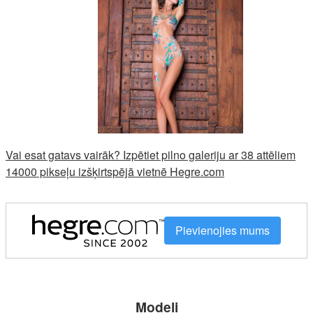
Vai esat gatavs vairāk? Izpētiet pilno galeriju ar 38 attēliem
14000 pikseļu izšķirtspējā vietnē Hegre.com
Pievienojies mums
Modeļi