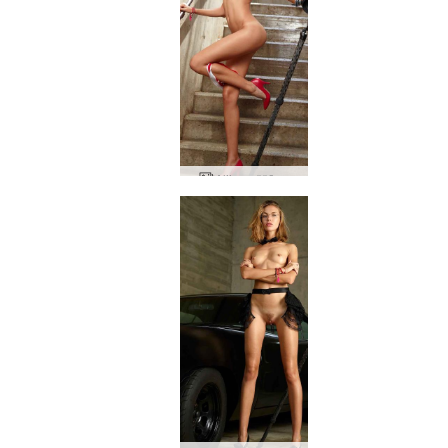
Alija paššāva