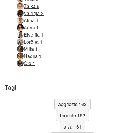
Zaika 5
Valērija 2
Alīna 1
Arina 1
Eiverija 1
Lorēna 1
Milla 1
Nadija 1
Ole 1
Tagi
apgriezts 162
brunete 162
alya 161