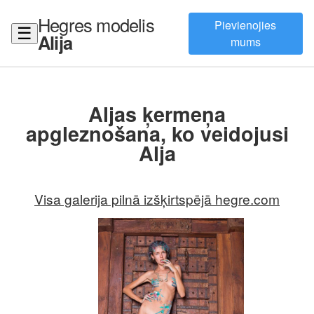
Hegres modelis
Pievienojies
☰
Alija
mums
Aljas ķermeņa
apgleznošana, ko veidojusi
Alja
Visa galerija pilnā izšķirtspējā hegre.com