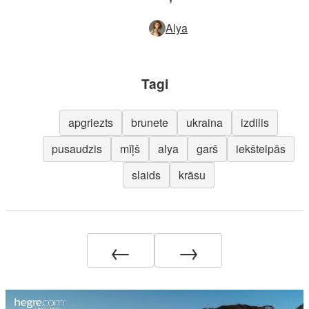
Alya
Tagi
apgriezts
brunete
ukraina
izdilis
pusaudzis
mīļš
alya
garš
iekštelpās
slaids
krāsu
←
→