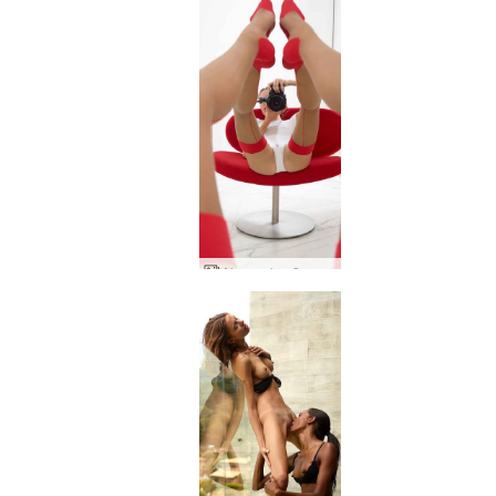
Alya sarkanā un baltā autors Alya part1