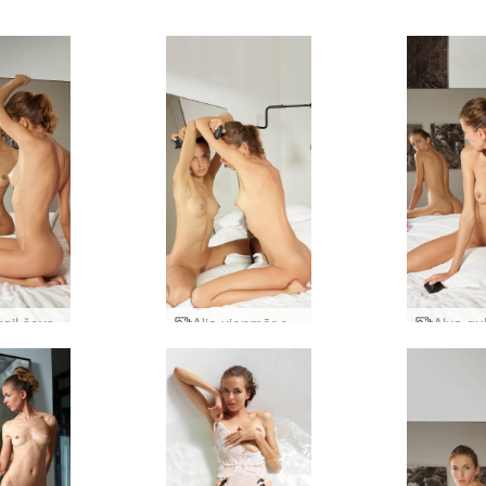
kail šovs
Alja vienmēr radoša