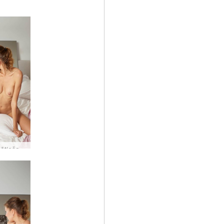
Alya gulētiešanas akti