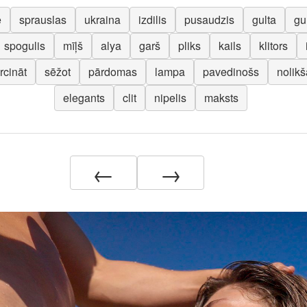
e
sprauslas
ukraina
izdilis
pusaudzis
gulta
gu
spogulis
mīļš
alya
garš
pliks
kails
klitors
ircināt
sēžot
pārdomas
lampa
pavedinošs
nolik
elegants
clit
nipelis
maksts
←
→