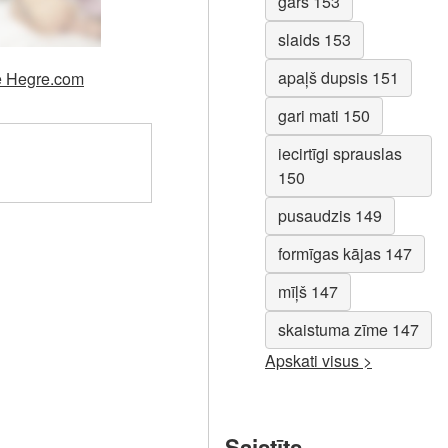
garš 153
slaids 153
apaļš dupsis 151
tnē Hegre.com
gari mati 150
iecirtīgi sprauslas
150
pusaudzis 149
formīgas kājas 147
mīļš 147
skaistuma zīme 147
Apskati visus >
Saistīts