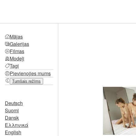
Mājas
Galerijas
Filmas
Modeļi
Tagi
Pievienojies mums
Tumšais režīms
Deutsch
Suomi
Dansk
Ελληνικά
English