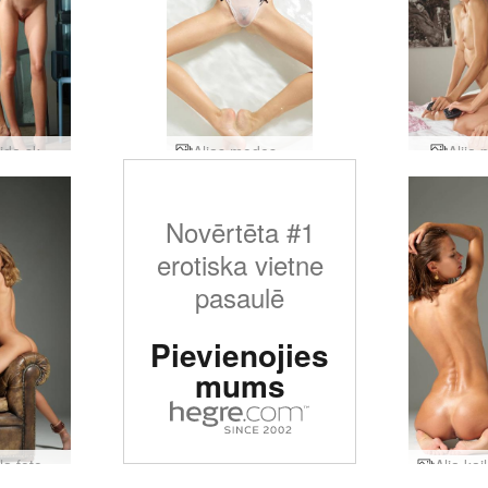
Alja slaida skaistule
Aljas modes erotika
Alija 
Novērtēta #1
erotiska vietne
pasaulē
Pievienojies
mums
Alja kaila fotogrāfe