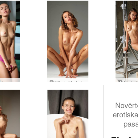
Alya Pink apakšveļa
Alija kailā skaistule
Novērt
erotiska
pasa