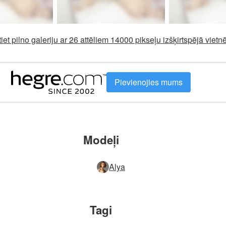
tiet pilno galeriju ar 26 attēliem 14000 pikseļu izšķirtspējā vie
Pievienojies mums
Modeļi
Alya
Tagi