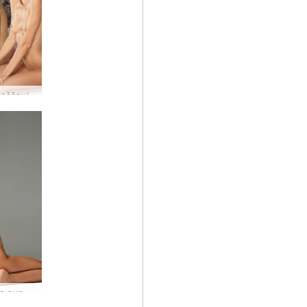
paššauj
Alja kaila supermodele