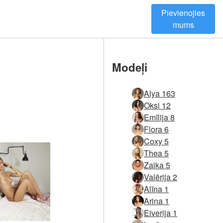
Pievienojies
mums
Modeļi
Alya 163
Oksi 12
Emīlija 8
Flora 6
Coxy 5
Thea 5
Zaika 5
Valērija 2
Alīna 1
Arina 1
Eiverija 1