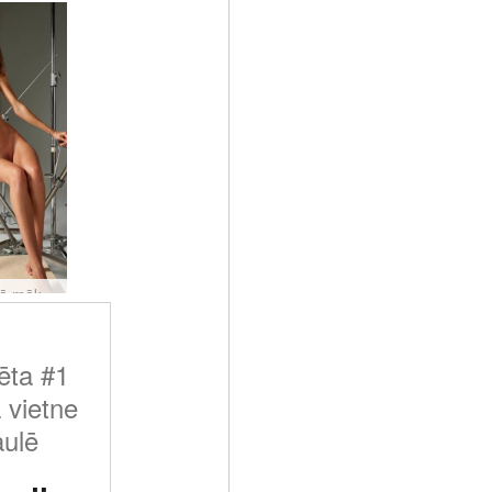
Alja kailā māksliniece
ēta #1
 vietne
ulē