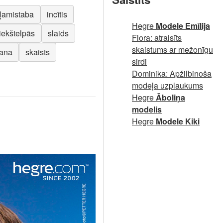
ļamistaba
incītis
Hegre
Modele Emīlija
iekštelpās
slaids
Flora: atraisīts
skaistums ar mežonīgu
šana
skaists
sirdi
Dominika: Apžilbinoša
modeļa uzplaukums
Hegre
Āboliņa
modelis
Hegre
Modele Kiki