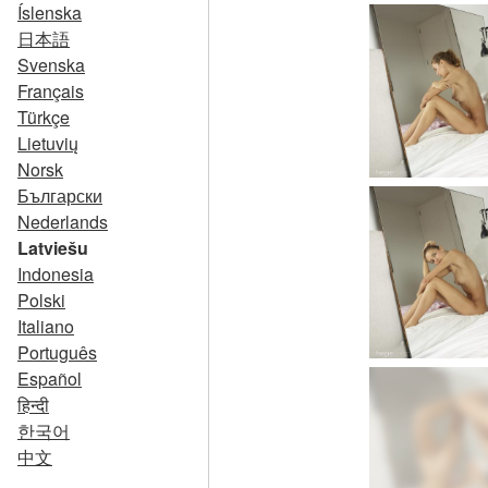
Íslenska
日本語
Svenska
Français
Türkçe
Lietuvių
Norsk
Български
Nederlands
Latviešu
Indonesia
Polski
Italiano
Português
Español
हिन्दी
한국어
中文