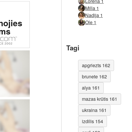
Lorēna 1
Milla 1
ēta #1
Nadija 1
nojies
Ole 1
 vietne
ms
ulē
Tagi
apgriezts 162
brunete 162
alya 161
mazas krūtis 161
ukraina 161
izdilis 154