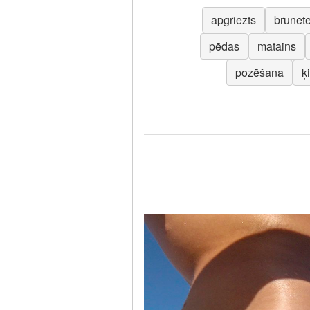
apgriezts
brunet
pēdas
matains
pozēšana
ķ