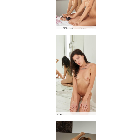
Alija paššauj
Aljas un Oksi spoguļmākslinieciskums