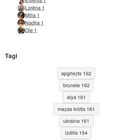
Eiverija 1
Lorēna 1
Milla 1
Nadija 1
Ole 1
Tagi
apgriezts 162
brunete 162
alya 161
mazas krūtis 161
ukraina 161
izdilis 154