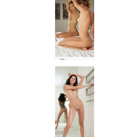
Aljas kail šovs