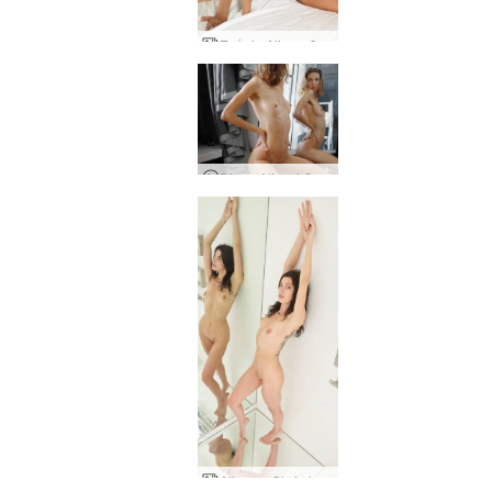
Eņģeļa Aljas māksla
Diena Aljas dzīvē - paplašinātā versija
Aljas un Oksi abstrakts