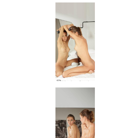
Alja vienmēr radoša