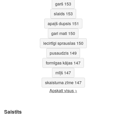
garš 153
slaids 153
apaļš dupsis 151
gari mati 150
iecirtīgi sprauslas 150
pusaudzis 149
formīgas kājas 147
mīļš 147
skaistuma zīme 147
Apskati visus >
Saistīts