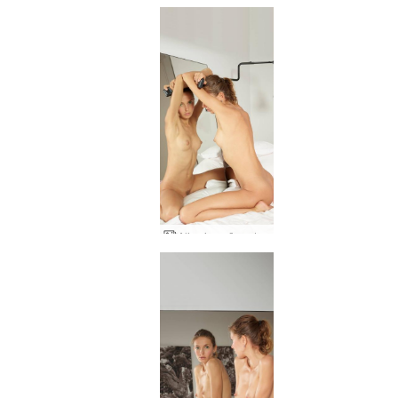
Alja vienmēr radoša