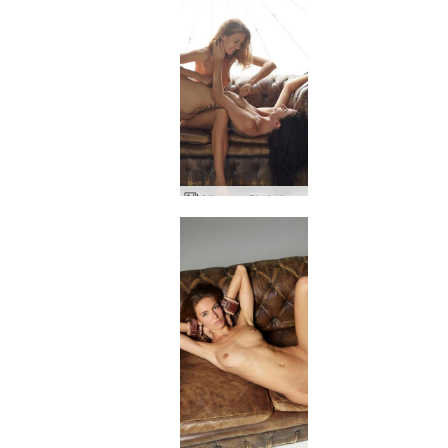
Aljas un Oksi sieviešu fantāzija