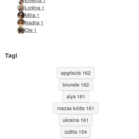
Eiverija 1
Lorēna 1
Milla 1
Nadija 1
Ole 1
Tagi
apgriezts 162
brunete 162
alya 161
mazas krūtis 161
ukraina 161
izdilis 154