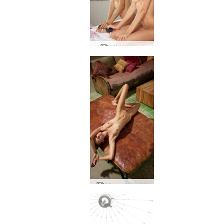
Alija paššauj
Aljas mājas akti