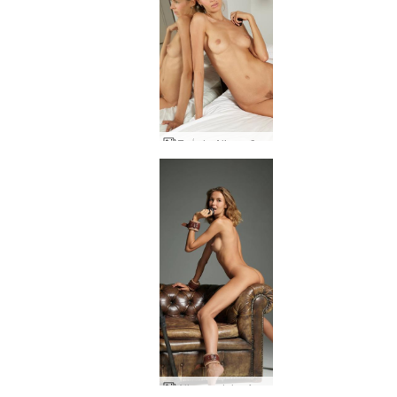
Eņģeļa Aljas māksla
Aljas modeles fotogrāfs