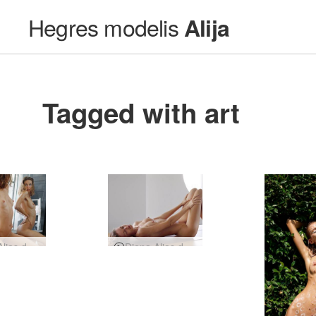
Hegres modelis
Alija
Tagged with art
Diena Aljas dzīvē - paplašinātā versija
Diena Aljas dzīvē, Kijevā, Ukrainā