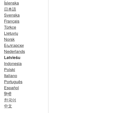
Íslenska
日本語
Svenska
Français
Türkçe
Lietuvių
Norsk
Български
Nederlands
Latviešu
Indonesia
Polski
Italiano
Português
Español
हिन्दी
한국어
中文