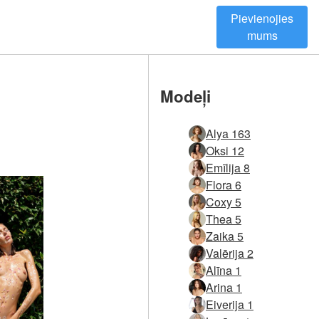
Pievienojies
mums
Modeļi
Alya 163
Oksi 12
Emīlija 8
Flora 6
Coxy 5
Thea 5
Zaika 5
Valērija 2
Alīna 1
Arina 1
Eiverija 1