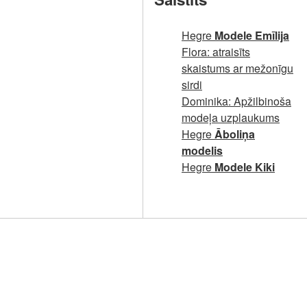
Hegre
Modele Emīlija
Flora: atraisīts
skaistums ar mežonīgu
sirdi
Dominika: Apžilbinoša
modeļa uzplaukums
Hegre
Āboliņa
modelis
Hegre
Modele Kiki