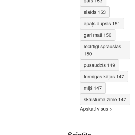
garš 153
slaids 153
apaļš dupsis 151
gari mati 150
iecirtīgi sprauslas
150
pusaudzis 149
formīgas kājas 147
mīļš 147
skaistuma zīme 147
Apskati visus >
Saistīts