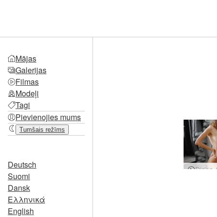
Mājas
Galerijas
Filmas
Modeļi
Tagi
Pievienojies mums
Tumšais režīms
Deutsch
Suomi
Dansk
Ελληνικά
English