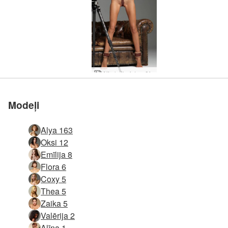
Alja kaila fotogrāfe
Modeļi
Alya 163
Oksi 12
Emīlija 8
Flora 6
Coxy 5
Thea 5
Zaika 5
Valērija 2
Alīna 1