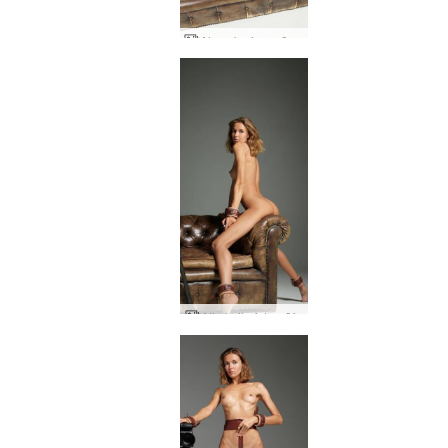
Alya ukraiņu māksliniece
Alja kaila fotogrāfe