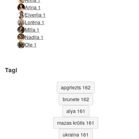
Arina 1
Eiverija 1
Lorēna 1
Milla 1
Nadija 1
Ole 1
Tagi
apgriezts 162
brunete 162
alya 161
mazas krūtis 161
ukraina 161